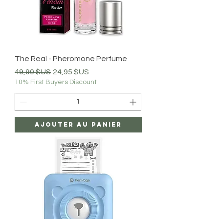
The Real - Pheromone Perfume
Prix original
Prix promotionnel
49,90 $US
24,95 $US
10% First Buyers Discount
Ajouter au panier