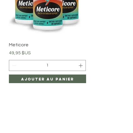
Meticore
Prix
49,95 $US
Ajouter au panier
Menu
HELP
SHIPPING & RETURNS